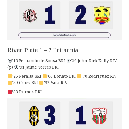
River Plate 1 – 2 Britannia
’16 Fernando de Sousa BRI
’36 John-Rick Kelly RIV
(p)
’91 Jaime Torres BRI
’26 Peralta BRI
’66 Donato BRI
’70 Rodriguez RIV
’89 Croes BRI
’93 Vaca RIV
’88 Estrada BRI