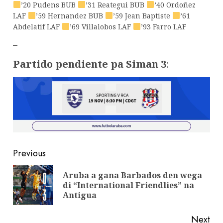
’20 Pudens BUB
’31 Reategui BUB
’40 Ordoñez
LAF
’59 Hernandez BUB
’59 Jean Baptiste
’61
Abdelatif LAF
’69 Villalobos LAF
’93 Farro LAF
–
Partido pendiente pa Siman 3
:
Previous
Aruba a gana Barbados den wega
di “International Friendlies” na
Antigua
Next