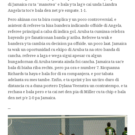
di Jamaica cu ta “manotea” e bala y ta lag’e cai unda Liandra
Angela ta toc’e bala den net p’e empate, 1-1.
Pero akinan cos ta bira complica y un poco controversial, e
asistent di referee ta hisa bandera indicando offside di Angela,
referee principal a caba di indica gol, Aruba ta cuminsa celebra
bayendo p’e fanaticonan banda p’ariba. Referee ta wak e
bandera y ta cambia su decision pa offside, un poco laat. Jamaica
ta wak un oportunidad cu ekipo di Aruba ta na otro banda di
cancha, referee a laga e wega sigui apesar cu algun
hungadornan di Aruba tawata ainda foi cancha. Jamaica ta sac’e
bala di biaha riba rechts, pero pa ora e number 7, Ricquanna
Richards ta haya e bala for di su companjera, e por tabata
adelanta su mes tambe. Enfin, e ta sprint y los un tiro duro di
distancia cu a duna portero Dylana Veenstra un contratempo, e ta
rechasa e bala pero e ta cai net den pia di Miller cu ta chip e bala
den net p’e 2-0 pa Jamaica.
–