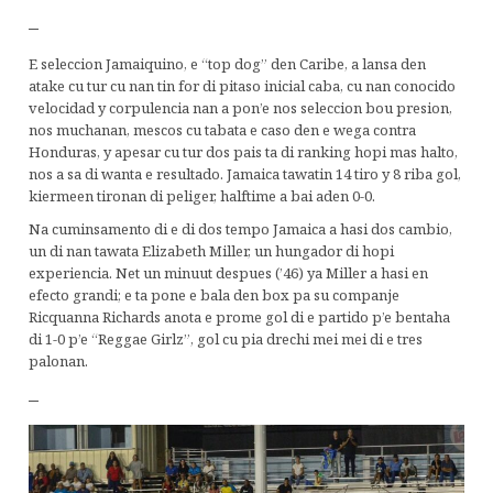
–
E seleccion Jamaiquino, e “top dog” den Caribe, a lansa den
atake cu tur cu nan tin for di pitaso inicial caba, cu nan conocido
velocidad y corpulencia nan a pon’e nos seleccion bou presion,
nos muchanan, mescos cu tabata e caso den e wega contra
Honduras, y apesar cu tur dos pais ta di ranking hopi mas halto,
nos a sa di wanta e resultado. Jamaica tawatin 14 tiro y 8 riba gol,
kiermeen tironan di peliger, halftime a bai aden 0-0.
Na cuminsamento di e di dos tempo Jamaica a hasi dos cambio,
un di nan tawata Elizabeth Miller, un hungador di hopi
experiencia. Net un minuut despues (’46) ya Miller a hasi en
efecto grandi; e ta pone e bala den box pa su companje
Ricquanna Richards anota e prome gol di e partido p’e bentaha
di 1-0 p’e “Reggae Girlz”, gol cu pia drechi mei mei di e tres
palonan.
–