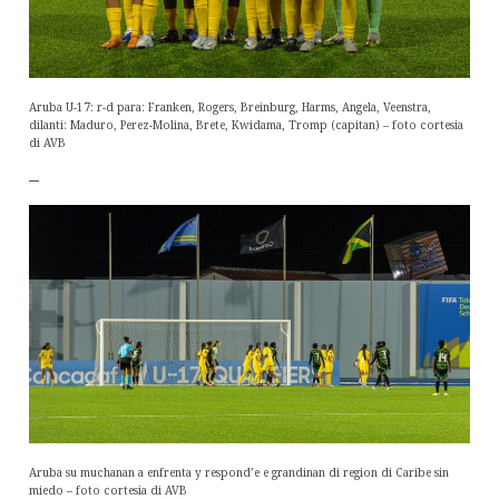
Aruba U-17: r-d para: Franken, Rogers, Breinburg, Harms, Angela, Veenstra,
dilanti: Maduro, Perez-Molina, Brete, Kwidama, Tromp (capitan) – foto cortesia
di AVB
–
Aruba su muchanan a enfrenta y respond’e e grandinan di region di Caribe sin
miedo – foto cortesia di AVB