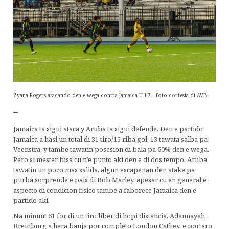
Zyana Rogers atacando den e wega contra Jamaica U-17 – foto cortesia di AVB
–
Jamaica ta sigui ataca y Aruba ta sigui defende. Den e partido
Jamaica a hasi un total di 31 tiro/15 riba gol, 13 tawata salba pa
Veenstra, y tambe tawatin posesion di bala pa 60% den e wega.
Pero si mester bisa cu n’e punto aki den e di dos tempo, Aruba
tawatin un poco mas salida, algun escapenan den atake pa
purba sorprende e pais di Bob Marley, apesar cu en general e
aspecto di condicion fisico tambe a faborece Jamaica den e
partido aki.
Na minuut 61 for di un tiro liber di hopi distancia, Adannayah
Breinburg a hera banja por completo London Cathey, e portero