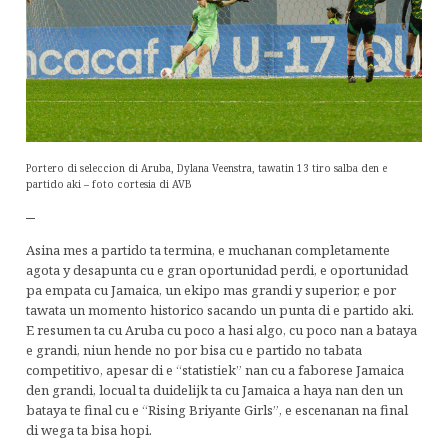
Portero di seleccion di Aruba, Dylana Veenstra, tawatin 13 tiro salba den e
partido aki – foto cortesia di AVB
–
Asina mes a partido ta termina, e muchanan completamente
agota y desapunta cu e gran oportunidad perdi, e oportunidad
pa empata cu Jamaica, un ekipo mas grandi y superior, e por
tawata un momento historico sacando un punta di e partido aki.
E resumen ta cu Aruba cu poco a hasi algo, cu poco nan a bataya
e grandi, niun hende no por bisa cu e partido no tabata
competitivo, apesar di e “statistiek” nan cu a faborese Jamaica
den grandi, locual ta duidelijk ta cu Jamaica a haya nan den un
bataya te final cu e “Rising Briyante Girls”, e escenanan na final
di wega ta bisa hopi.