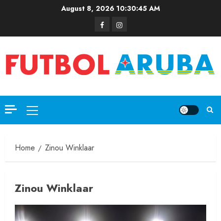
August 8, 2026
10:30:46 AM
Home
Zinou Winklaar
Zinou Winklaar