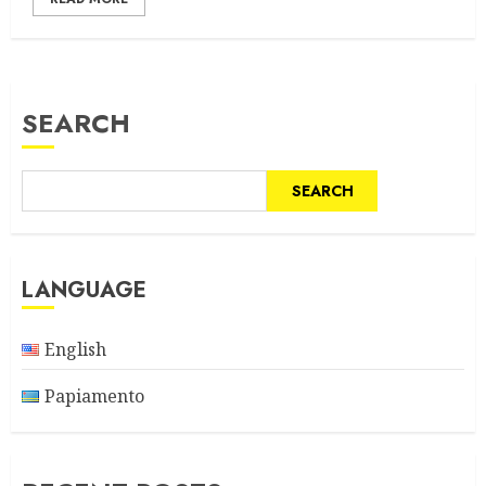
SEARCH
SEARCH
LANGUAGE
English
Papiamento