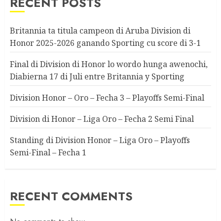
RECENT POSTS
Britannia ta titula campeon di Aruba Division di
Honor 2025-2026 ganando Sporting cu score di 3-1
Final di Division di Honor lo wordo hunga awenochi,
Diabierna 17 di Juli entre Britannia y Sporting
Division Honor – Oro – Fecha 3 – Playoffs Semi-Final
Division di Honor – Liga Oro – Fecha 2 Semi Final
Standing di Division Honor – Liga Oro – Playoffs
Semi-Final – Fecha 1
RECENT COMMENTS