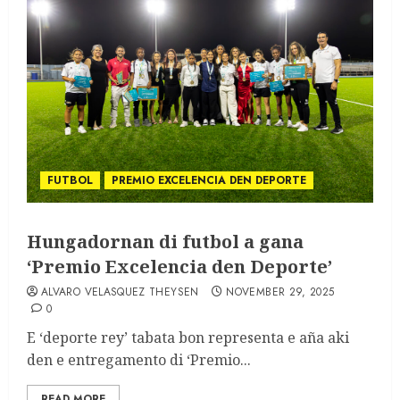
FUTBOL
PREMIO EXCELENCIA DEN DEPORTE
Hungadornan di futbol a gana
‘Premio Excelencia den Deporte’
ALVARO VELASQUEZ THEYSEN
NOVEMBER 29, 2025
0
E ‘deporte rey’ tabata bon representa e aña aki
den e entregamento di ‘Premio...
READ MORE