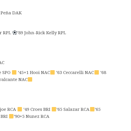
 Peña DAK
er RPL
’89 John-Rick Kelly RPL
AC
te SPO
’45+1 Hooi NAC
’63 Ceccarelli NAC
’68
valcante NAC
Njoe RCA
’49 Croes BRI
’65 Salazar RCA
’65
 BRI
’90+5 Nunez RCA