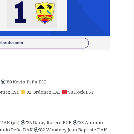
F
’80 Kevin Peña EST
Gomez EST
’92 Ordonez LAF
’98 Kock EST
 DAK (pk)
’28 Daiby Rocero BUB
’53 Antonio
amilo Peña DAK
’82 Woodney Jean Baptiste DAK