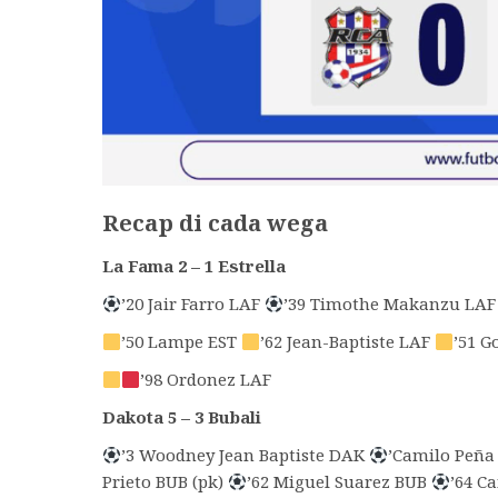
Recap
di cada wega
La Fama 2 – 1 Estrella
’20 Jair Farro LAF
’39 Timothe Makanzu LA
’50 Lampe EST
’62 Jean-Baptiste LAF
’51 
’98 Ordonez LAF
Dakota 5 – 3 Bubali
’3 Woodney Jean Baptiste DAK
’Camilo Peña
Prieto BUB (pk)
’62 Miguel Suarez BUB
’64 C