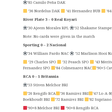
’85 Camilo Peña DAK
’36 Nordelus DAK
’41 Hernandez BUB
’64
River Plate 3 – 0 Real Koyari
’30 Ajeem Morales RPL
’52 Shakame Stamp
Note: No cards were given in the match
Sporting 0 – 2 Nacional
’34 William Pardo NAC
’52 Marlison Hooi N
’29 Charles SPO
’32 Peasch SPO
’43 Meri
Fernandez SPO
’84 Colmenarez NAC
’90+5 Ca
RCA 0 – 1 Britannia
’53 Stiven Melchor BRI
’26 Rengifo RCA
’36 Ramirez BRI
’47 Lo-A-
Boekhoudt BRI
’72 Ramirez BRI
’82 Supriano
’90+8 Melchor BRI
’90+8 Rengifo RCA